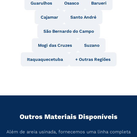
Guarulhos
Osasco
Barueri
Cajamar
Santo André
São Bernardo do Campo
Mogi das Cruzes
Suzano
Itaquaquecetuba
+ Outras Regiões
Outros Materiais Disponíveis
Além de areia usinada, fornecemos uma linha completa