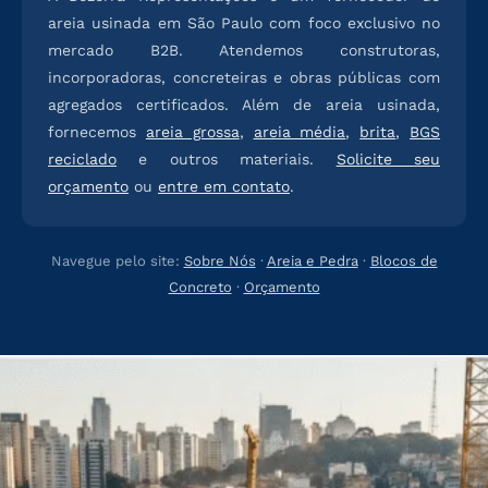
areia usinada em São Paulo com foco exclusivo no
mercado B2B. Atendemos construtoras,
incorporadoras, concreteiras e obras públicas com
agregados certificados. Além de areia usinada,
fornecemos
areia grossa
,
areia média
,
brita
,
BGS
reciclado
e outros materiais.
Solicite seu
orçamento
ou
entre em contato
.
Navegue pelo site:
Sobre Nós
·
Areia e Pedra
·
Blocos de
Concreto
·
Orçamento