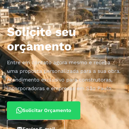
<
Solicite seu
orçamento
Entre em contato agora mesmo e receba
uma proposta personalizada para a sua obra.
Atendimento exclusivo para construtoras,
incorporadoras e empresas em São Paulo.
Solicitar Orçamento
Enviar E-mail