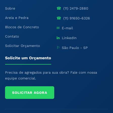
☎
Sobre
(11) 2479-2880
Areia e Pedra
☎
(11) 91650-6326
Blocos de Concreto
✉
E-mail
Contato
in
LinkedIn
Solicitar Orçamento
⚐
São Paulo - SP
Solicite um Orçamento
Precisa de agregados para sua obra? Fale com nossa
equipe comercial.
SOLICITAR AGORA