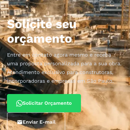
<
Solicite seu
orçamento
Entre em contato agora mesmo e receba
uma proposta personalizada para a sua obra.
Atendimento exclusivo para construtoras,
incorporadoras e empresas em São Paulo.
Solicitar Orçamento
Enviar E-mail