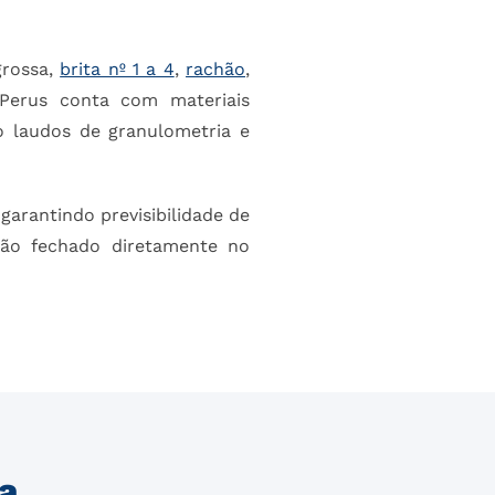
grossa,
brita nº 1 a 4
,
rachão
,
Perus conta com materiais
o laudos de granulometria e
arantindo previsibilidade de
hão fechado diretamente no
ra