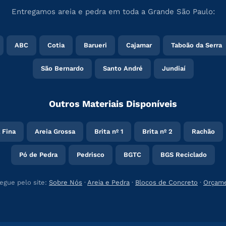
Entregamos areia e pedra em toda a Grande São Paulo:
ABC
Cotia
Barueri
Cajamar
Taboão da Serra
São Bernardo
Santo André
Jundiaí
Outros Materiais Disponíveis
 Fina
Areia Grossa
Brita nº 1
Brita nº 2
Rachão
Pó de Pedra
Pedrisco
BGTC
BGS Reciclado
egue pelo site:
Sobre Nós
·
Areia e Pedra
·
Blocos de Concreto
·
Orçam