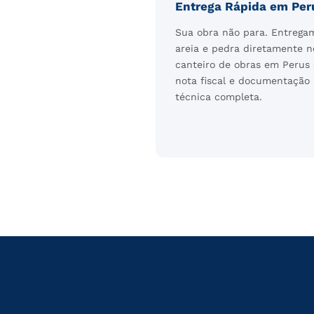
Entrega Rápida em Per
Sua obra não para. Entrega
areia e pedra diretamente n
canteiro de obras em Perus
nota fiscal e documentação
técnica completa.