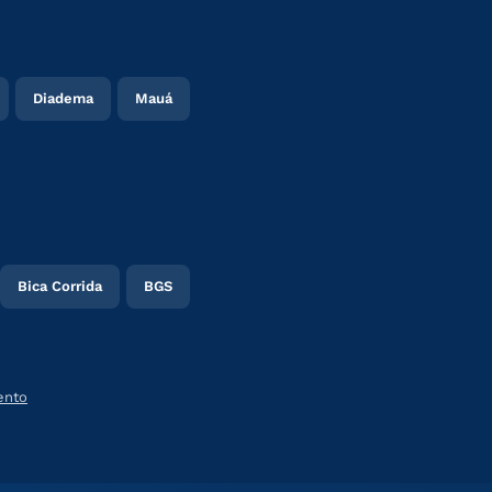
Diadema
Mauá
Bica Corrida
BGS
ento