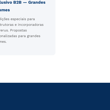
lusivo B2B — Grandes
umes
ições especiais para
trutoras e incorporadoras
erus. Propostas
onalizadas para grandes
mes.