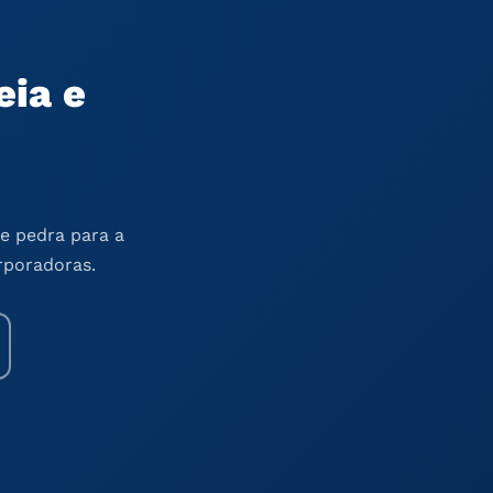
eia e
e pedra para a
rporadoras.