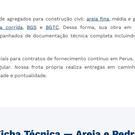
de agregados para construção civil:
areia fina
, média e 
ca corrida
,
BGS
e
BGTC
. Dessa forma, sua obra em 
mpanhados de documentação técnica completa incluind
ais para contratos de fornecimento contínuo em Perus, g
gular. Nossa frota própria realiza entregas em camin
dade e pontualidade.
icha Técnica — Areia e Ped