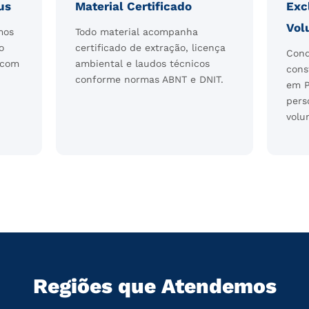
us
Material Certificado
Exc
Vol
mos
Todo material acompanha
o
certificado de extração, licença
Cond
 com
ambiental e laudos técnicos
cons
conforme normas ABNT e DNIT.
em P
pers
volu
Regiões que Atendemos