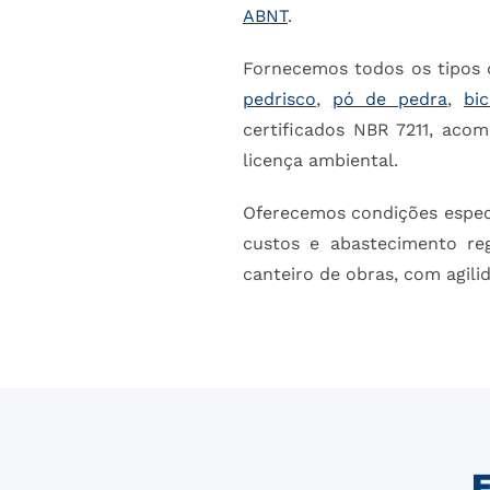
ABNT
.
Fornecemos todos os tipos 
pedrisco
,
pó de pedra
,
bi
certificados NBR 7211, aco
licença ambiental.
Oferecemos condições especi
custos e abastecimento re
canteiro de obras, com agili
F