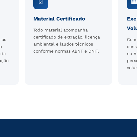
📄

Material Certificado
Exc
Vol
Todo material acompanha
certificado de extração, licença
mos
Cond
ambiental e laudos técnicos
o
cons
conforme normas ABNT e DNIT.
ria
na V
ação
pers
volu