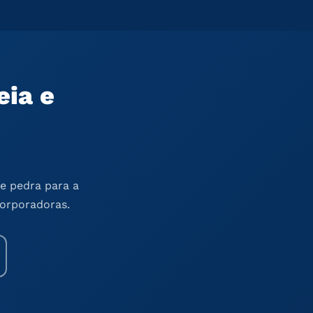
eia e
e pedra para a
corporadoras.