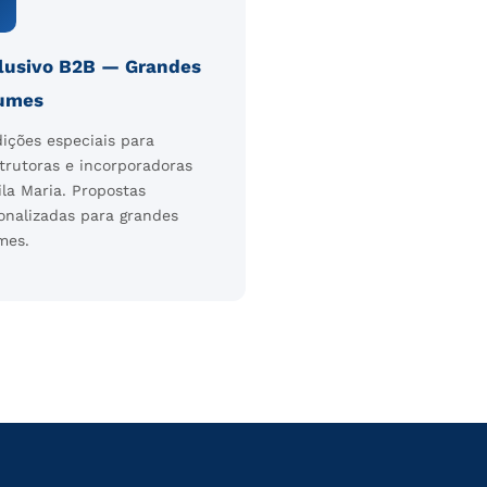

lusivo B2B — Grandes
umes
ições especiais para
trutoras e incorporadoras
ila Maria. Propostas
onalizadas para grandes
mes.