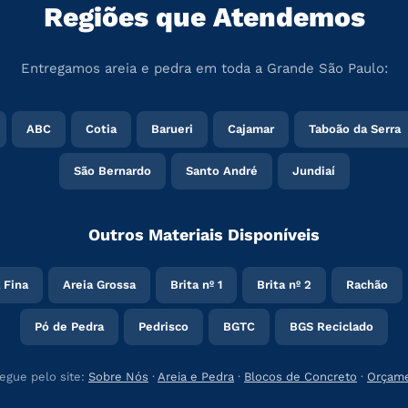
Regiões que Atendemos
Entregamos areia e pedra em toda a Grande São Paulo:
ABC
Cotia
Barueri
Cajamar
Taboão da Serra
São Bernardo
Santo André
Jundiaí
Outros Materiais Disponíveis
 Fina
Areia Grossa
Brita nº 1
Brita nº 2
Rachão
Pó de Pedra
Pedrisco
BGTC
BGS Reciclado
egue pelo site:
Sobre Nós
·
Areia e Pedra
·
Blocos de Concreto
·
Orçam