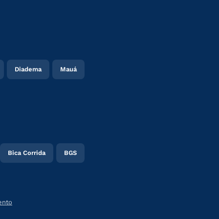
Diadema
Mauá
Bica Corrida
BGS
ento