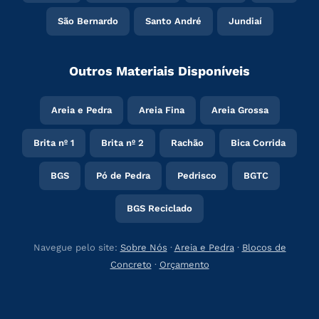
São Bernardo
Santo André
Jundiaí
Outros Materiais Disponíveis
Areia e Pedra
Areia Fina
Areia Grossa
Brita nº 1
Brita nº 2
Rachão
Bica Corrida
BGS
Pó de Pedra
Pedrisco
BGTC
BGS Reciclado
Navegue pelo site:
Sobre Nós
·
Areia e Pedra
·
Blocos de
Concreto
·
Orçamento