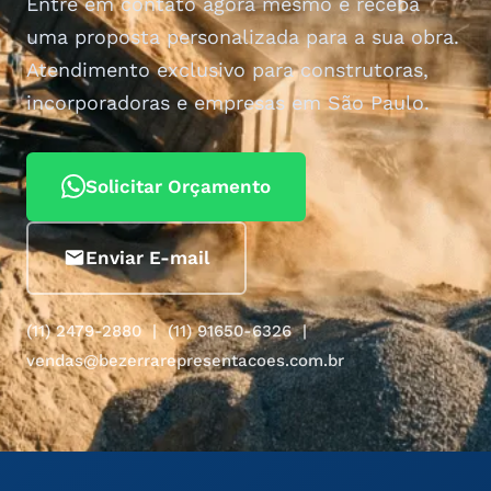
Entre em contato agora mesmo e receba
uma proposta personalizada para a sua obra.
Atendimento exclusivo para construtoras,
incorporadoras e empresas em São Paulo.
Solicitar Orçamento
Enviar E-mail
(11) 2479-2880 | (11) 91650-6326 |
vendas@bezerrarepresentacoes.com.br