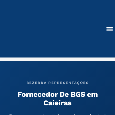
Ir
para
o
conteúdo
Blocos de Concreto
BEZERRA REPRESENTAÇÕES
Fornecedor De BGS em
Caieiras