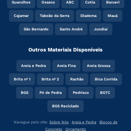
Guarulhos
Osasco
ABC
Cotia
Barueri
Cajamar
Taboão da Serra
Diadema
Mauá
São Bernardo
Santo André
Jundiaí
Outros Materiais Disponíveis
Areia e Pedra
Areia Fina
Areia Grossa
Brita nº 1
Brita nº 2
Rachão
Bica Corrida
BGS
Pó de Pedra
Pedrisco
BGTC
BGS Reciclado
Navegue pelo site:
Sobre Nós
·
Areia e Pedra
·
Blocos de
Concreto
·
Orçamento