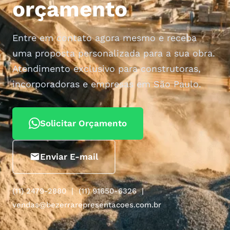
orçamento
Entre em contato agora mesmo e receba
uma proposta personalizada para a sua obra.
Atendimento exclusivo para construtoras,
incorporadoras e empresas em São Paulo.
Solicitar Orçamento
Enviar E-mail
(11) 2479-2880 | (11) 91650-6326 |
vendas@bezerrarepresentacoes.com.br