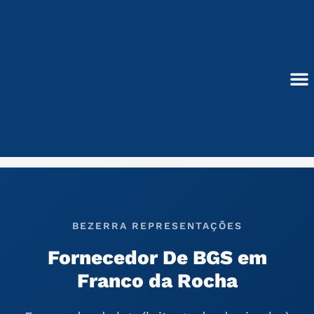
Ir
para
o
conteúdo
Blocos de Concreto
BEZERRA REPRESENTAÇÕES
Fornecedor De BGS em
Franco da Rocha