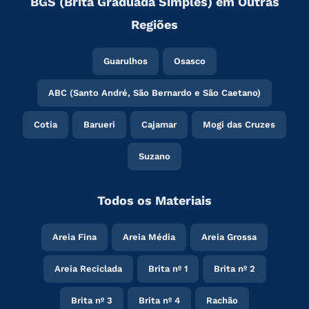
BGS (Brita Graduada Simples) em Outras
Regiões
Guarulhos
Osasco
ABC (Santo André, São Bernardo e São Caetano)
Cotia
Barueri
Cajamar
Mogi das Cruzes
Suzano
Todos os Materiais
Areia Fina
Areia Média
Areia Grossa
Areia Reciclada
Brita nº 1
Brita nº 2
Brita nº 3
Brita nº 4
Rachão