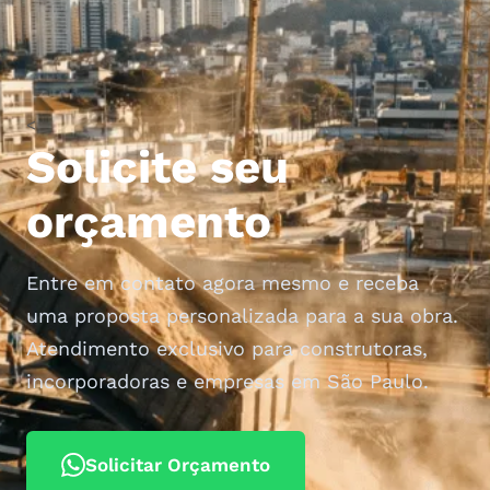
<
Solicite seu
orçamento
Entre em contato agora mesmo e receba
uma proposta personalizada para a sua obra.
Atendimento exclusivo para construtoras,
incorporadoras e empresas em São Paulo.
Solicitar Orçamento