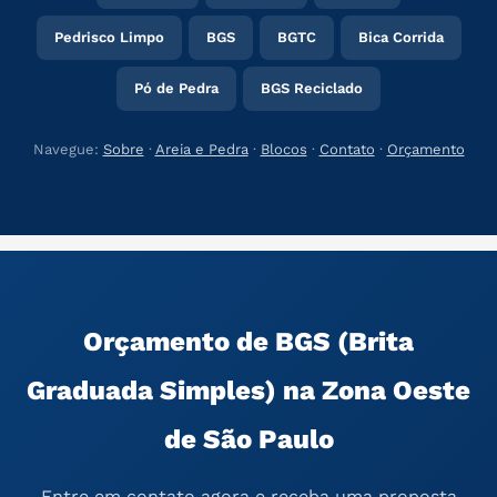
Pedrisco Limpo
BGS
BGTC
Bica Corrida
Pó de Pedra
BGS Reciclado
Navegue:
Sobre
·
Areia e Pedra
·
Blocos
·
Contato
·
Orçamento
Orçamento de BGS (Brita
Graduada Simples) na Zona Oeste
de São Paulo
Entre em contato agora e receba uma proposta