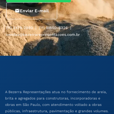
Enviar E-mail
(11) 2479-2880 | (11) 91650-6326 |
vendas@bezerrarepresentacoes.com.br
A Bezerra Representações atua no fornecimento de areia,
brita e agregados para construtoras, incorporadoras e
obras em São Paulo, com atendimento voltado a obras
públicas, infraestrutura, pavimentação e grandes volumes.