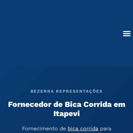
Ir
para
o
conteúdo
Blocos de Concreto
BEZERRA REPRESENTAÇÕES
Fornecedor de Bica Corrida em
Itapevi
Fornecimento de
bica corrida
para