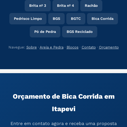
Brita nº 3
Brita nº 4
Rachão
Pedrisco Limpo
BGS
BGTC
Bica Corrida
Pó de Pedra
BGS Reciclado
Navegue:
Sobre
·
Areia e Pedra
·
Blocos
·
Contato
·
Orçamento
Orçamento de Bica Corrida em
Itapevi
Entre em contato agora e receba uma proposta