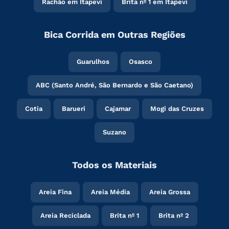
Rachão em Itapevi
Brita nº 1 em Itapevi
Bica Corrida em Outras Regiões
Guarulhos
Osasco
ABC (Santo André, São Bernardo e São Caetano)
Cotia
Barueri
Cajamar
Mogi das Cruzes
Suzano
Todos os Materiais
Areia Fina
Areia Média
Areia Grossa
Areia Reciclada
Brita nº 1
Brita nº 2