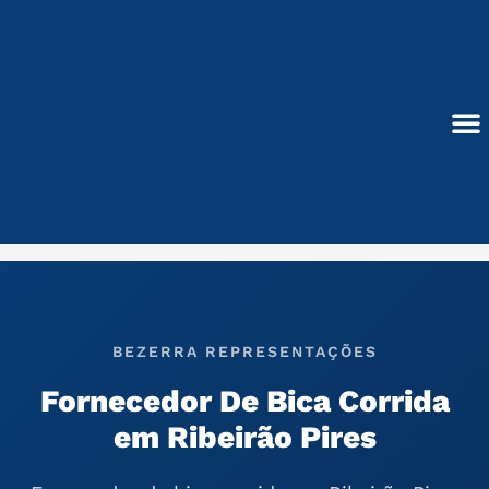
Ir
para
o
conteúdo
Blocos de Concreto
BEZERRA REPRESENTAÇÕES
Fornecedor De Bica Corrida
em Ribeirão Pires