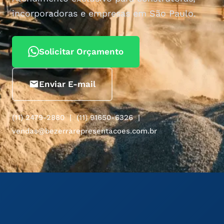
incorporadoras e empresas em São Paulo.
Solicitar Orçamento
Enviar E-mail
(11) 2479-2880 | (11) 91650-6326 |
vendas@bezerrarepresentacoes.com.br