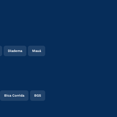
Diadema
Mauá
Bica Corrida
BGS