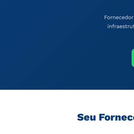
Fornecedor 
infraestru
Seu Fornec