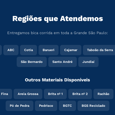
Regiões que Atendemos
Entregamos bica corrida em toda a Grande São Paulo:
ABC
Cotia
Barueri
Cajamar
Taboão da Serra
São Bernardo
Santo André
Jundiaí
Outros Materiais Disponíveis
 Fina
Areia Grossa
Brita nº 1
Brita nº 2
Rachão
Pó de Pedra
Pedrisco
BGTC
BGS Reciclado