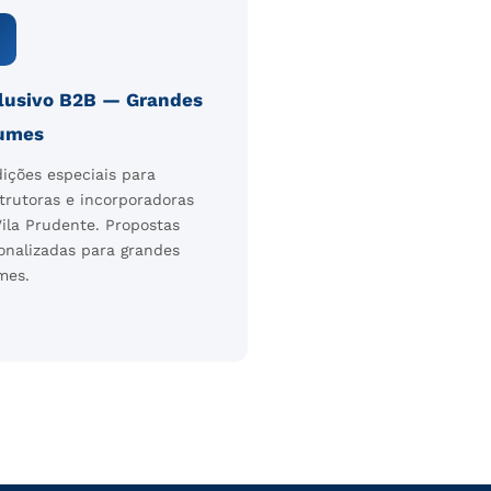

lusivo B2B — Grandes
umes
ições especiais para
trutoras e incorporadoras
ila Prudente. Propostas
onalizadas para grandes
mes.