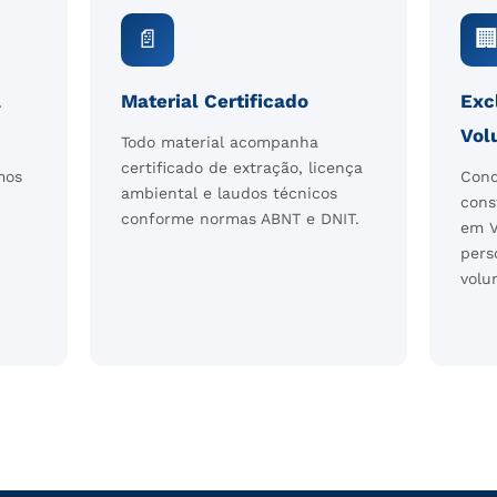
📄

a
Material Certificado
Exc
Vol
Todo material acompanha
certificado de extração, licença
mos
Cond
ambiental e laudos técnicos
cons
conforme normas ABNT e DNIT.
em V
pers
volu