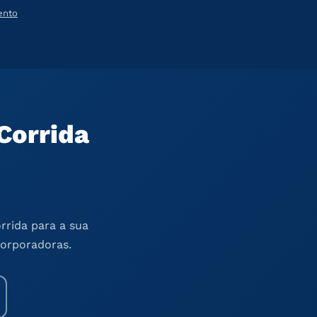
ento
Corrida
rrida para a sua
corporadoras.