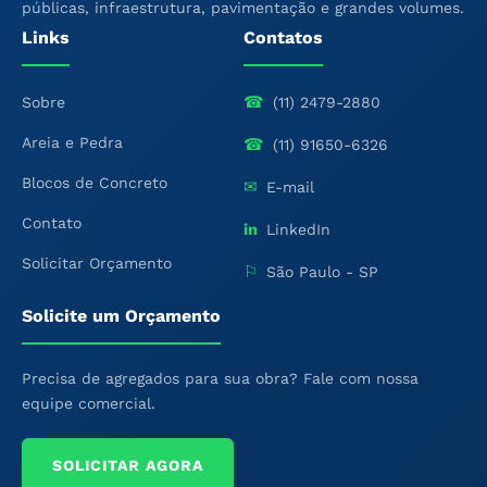
públicas, infraestrutura, pavimentação e grandes volumes.
Links
Contatos
☎
Sobre
(11) 2479-2880
Areia e Pedra
☎
(11) 91650-6326
Blocos de Concreto
✉
E-mail
Contato
in
LinkedIn
Solicitar Orçamento
⚐
São Paulo - SP
Solicite um Orçamento
Precisa de agregados para sua obra? Fale com nossa
equipe comercial.
SOLICITAR AGORA