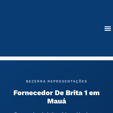
Ir
para
o
conteúdo
Blocos de Concreto
BEZERRA REPRESENTAÇÕES
Fornecedor De Brita 1 em
Mauá