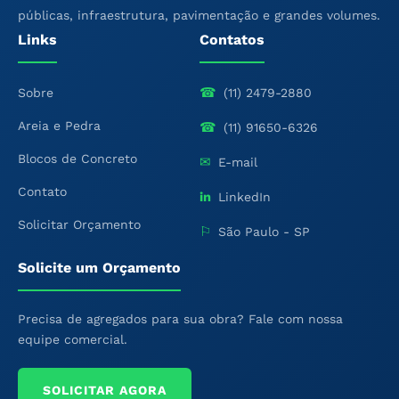
públicas, infraestrutura, pavimentação e grandes volumes.
Links
Contatos
☎
Sobre
(11) 2479-2880
Areia e Pedra
☎
(11) 91650-6326
Blocos de Concreto
✉
E-mail
Contato
in
LinkedIn
Solicitar Orçamento
⚐
São Paulo - SP
Solicite um Orçamento
Precisa de agregados para sua obra? Fale com nossa
equipe comercial.
SOLICITAR AGORA