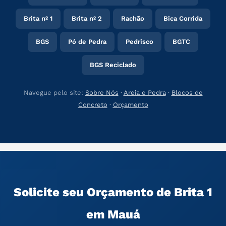
Brita nº 1
Brita nº 2
Rachão
Bica Corrida
BGS
Pó de Pedra
Pedrisco
BGTC
BGS Reciclado
Navegue pelo site:
Sobre Nós
·
Areia e Pedra
·
Blocos de
Concreto
·
Orçamento
Solicite seu Orçamento de Brita 1
em Mauá