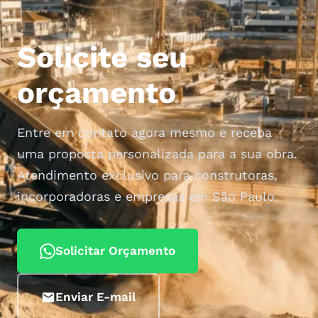
<
Solicite seu
orçamento
Entre em contato agora mesmo e receba
uma proposta personalizada para a sua obra.
Atendimento exclusivo para construtoras,
incorporadoras e empresas em São Paulo.
Solicitar Orçamento
Enviar E-mail