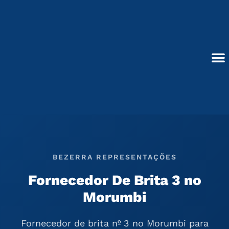
Ir
para
o
conteúdo
Blocos de Concreto
BEZERRA REPRESENTAÇÕES
Fornecedor De Brita 3 no
Morumbi
Fornecedor de brita nº 3 no Morumbi para