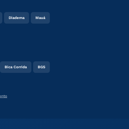
Diadema
Mauá
Bica Corrida
BGS
ento