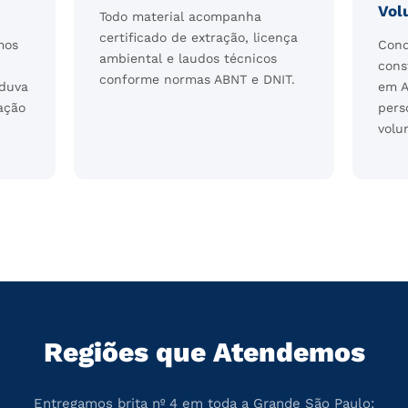
Vol
Todo material acompanha
certificado de extração, licença
mos
Cond
ambiental e laudos técnicos
cons
conforme normas ABNT e DNIT.
nduva
em A
ação
pers
volu
Regiões que Atendemos
Entregamos brita nº 4 em toda a Grande São Paulo: