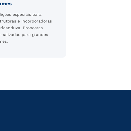
umes
ições especiais para
trutoras e incorporadoras
ricanduva. Propostas
onalizadas para grandes
mes.