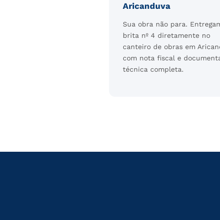
Aricanduva
Sua obra não para. Entrega
brita nº 4 diretamente no
canteiro de obras em Arica
com nota fiscal e document
técnica completa.