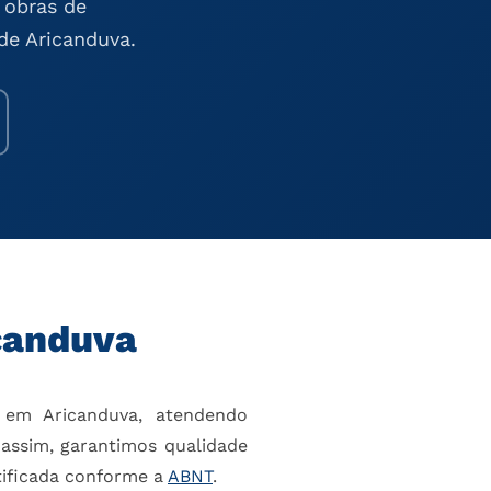
 obras de
 de Aricanduva.
canduva
em Aricanduva, atendendo
 assim, garantimos qualidade
ificada conforme a
ABNT
.