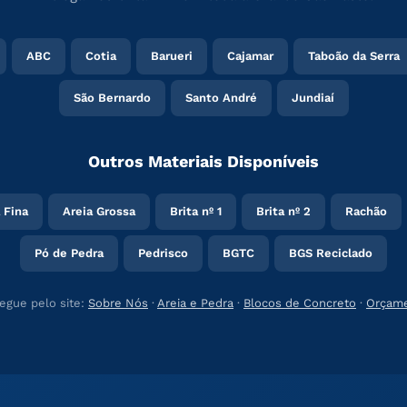
ABC
Cotia
Barueri
Cajamar
Taboão da Serra
São Bernardo
Santo André
Jundiaí
Outros Materiais Disponíveis
 Fina
Areia Grossa
Brita nº 1
Brita nº 2
Rachão
Pó de Pedra
Pedrisco
BGTC
BGS Reciclado
egue pelo site:
Sobre Nós
·
Areia e Pedra
·
Blocos de Concreto
·
Orçam