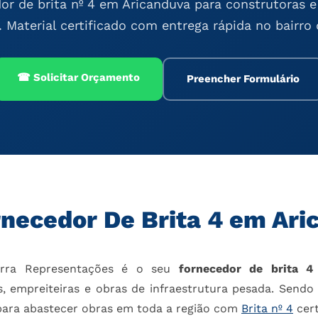
or de brita nº 4 em Aricanduva para construtoras e
. Material certificado com entrega rápida no bairro
☎ Solicitar Orçamento
Preencher Formulário
rnecedor De Brita 4 em Ari
erra Representações é o seu
fornecedor de brita 4
, empreiteiras e obras de infraestrutura pesada. Sendo
e para abastecer obras em toda a região com
Brita nº 4
cert