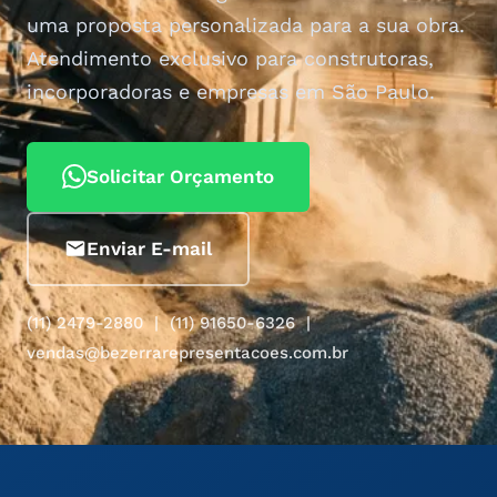
uma proposta personalizada para a sua obra.
Atendimento exclusivo para construtoras,
incorporadoras e empresas em São Paulo.
Solicitar Orçamento
Enviar E-mail
(11) 2479-2880 | (11) 91650-6326 |
vendas@bezerrarepresentacoes.com.br