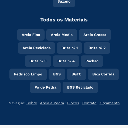
Suzano
Todos os Materiais
Areia Fina
Areia Média
Areia Grossa
Areia Reciclada
Brita nº 1
Brita nº 2
Brita nº 3
Brita nº 4
Rachão
Pedrisco Limpo
BGS
BGTC
Bica Corrida
Pó de Pedra
BGS Reciclado
Navegue:
Sobre
·
Areia e Pedra
·
Blocos
·
Contato
·
Orçamento